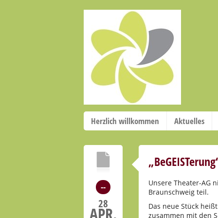
Herzlich willkommen
Aktuelles
„BeGEISTerung“
Unsere Theater-AG n
--
Braunschweig teil.
28
Das neue Stück heißt
APR.
zusammen mit den Sc