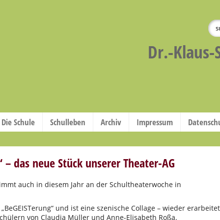
Dr.-Klaus-
Die Schule
Schulleben
Archiv
Impressum
Datensch
 – das neue Stück unserer Theater-AG
immt auch in diesem Jahr an der Schultheaterwoche in
 „BeGEISTerung“ und ist eine szenische Collage – wieder erarbeitet
hülern von Claudia Müller und Anne-Elisabeth Roßa.