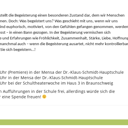
stellt die Begeisterung einen besonderen Zustand dar, dem wir Menschen
nen. Doch: Was begeistert uns? Was geschieht mit uns, wenn wir uns
 sind euphorisch, motiviert, von den Gefühlen gefangen genommen, werde
t – in einen Bann gezogen. In der Begeisterung vermischen sich
e und Erfahrungen wie Fröhlichkeit, Zusammenhalt, Stärke, Liebe, Hoffnun
 manchmal auch – wenn die Begeisterung ausartet, nicht mehr kontrollierba
 Sie sich begeistern…!
Uhr (Premiere) in der Mensa der Dr.-Klaus-Schmidt-Hauptschule
 Uhr in der Mensa der Dr.-Klaus-Schmidt-Hauptschule
 Uhr bei der Schultheaterwoche im Haus 3 in Braunschweig
den Aufführungen in der Schule frei, allerdings würde sich die
r eine Spende freuen!