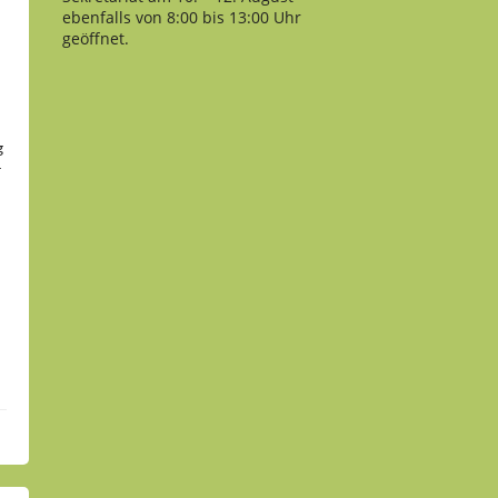
ebenfalls von 8:00 bis 13:00 Uhr
geöffnet.
n
g
r