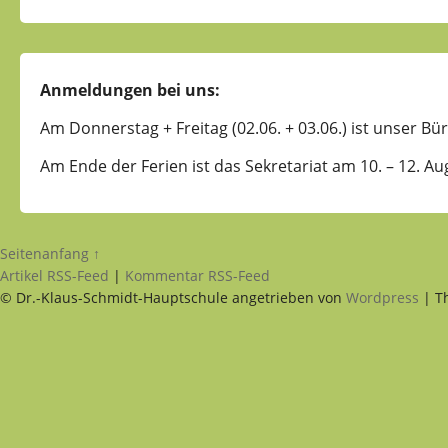
Anmeldungen bei uns:
Am Donnerstag + Freitag (02.06. + 03.06.) ist unser Bür
Am Ende der Ferien ist das Sekretariat am 10. – 12. Au
Seitenanfang ↑
Artikel RSS-Feed
|
Kommentar RSS-Feed
© Dr.-Klaus-Schmidt-Hauptschule angetrieben von
Wordpress
| T