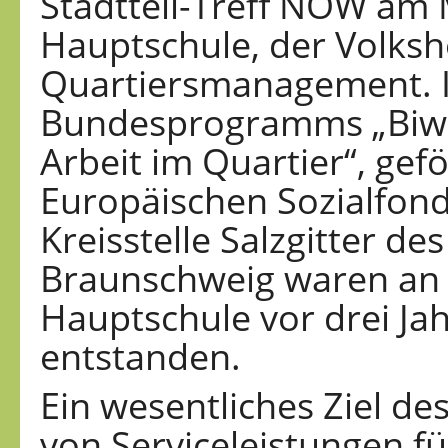
Stadtteil-Treff NOW am 
Hauptschule, der Volks
Quartiersmanagement. 
Bundesprogramms „Biwaq
Arbeit im Quartier“, gef
Europäischen Sozialfond
Kreisstelle Salzgitter d
Braunschweig waren an 
Hauptschule vor drei Ja
entstanden.
Ein wesentliches Ziel de
von Serviceleistungen f