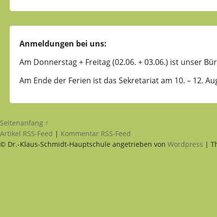
Anmeldungen bei uns:
Am Donnerstag + Freitag (02.06. + 03.06.) ist unser Bür
Am Ende der Ferien ist das Sekretariat am 10. – 12. Au
Seitenanfang ↑
Artikel RSS-Feed
|
Kommentar RSS-Feed
© Dr.-Klaus-Schmidt-Hauptschule angetrieben von
Wordpress
| T